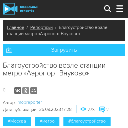
Главное
/
Репортажи
/ Благоустройство возле
станции метро «Аэропорт Внуково»
Загрузить
Благоустройство возле станции
метро «Аэропорт Внуково»
0
mobreporter
Автор:
25.09.2023 17:28
Дата публикации:
273
2
#Москва
#метро
#благоустройство