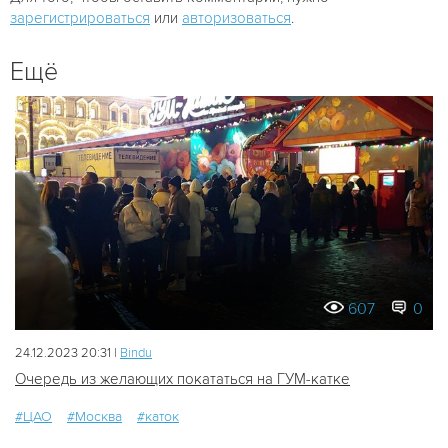
зарегистрироваться
или
авторизоваться
.
Ещё
607
0
24.12.2023 20:31 |
Bindu
Очередь из желающих покататься на ГУМ-катке
#ЦАО
#Москва
#каток