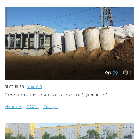
79
1
31.07 16:53 |
Мах_019
Строительство городского вокзала "Царицыно"
#Москва
#ЮАО
#метро