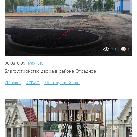
33
1
06.08 16:09 |
Мах_019
Благоустройство двора в районе Отрадное
#Москва
#СВАО
#благоустройство