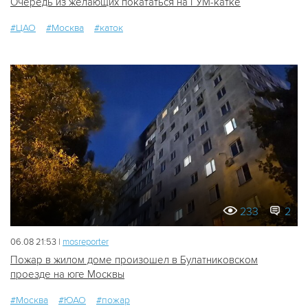
Очередь из желающих покататься на ГУМ-катке
#ЦАО
#Москва
#каток
233
2
06.08 21:53 |
mosreporter
Пожар в жилом доме произошел в Булатниковском
проезде на юге Москвы
#Москва
#ЮАО
#пожар