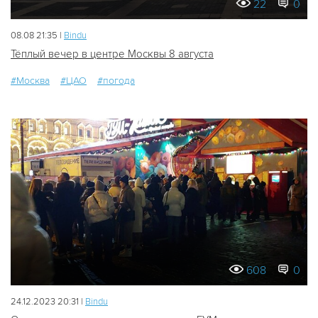
22
0
08.08 21:35 |
Bindu
Тёплый вечер в центре Москвы 8 августа
#Москва
#ЦАО
#погода
608
0
24.12.2023 20:31 |
Bindu