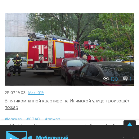
130
1
25.07 19:03 |
Мах_019
В пятикомнатной квартире на Илимской улице произошёл
пожар
#Москва
#СВАО
#пожар
АО «Москва Медиа» использует куки-файлы и обрабатывает
персональные данные
Хорошо