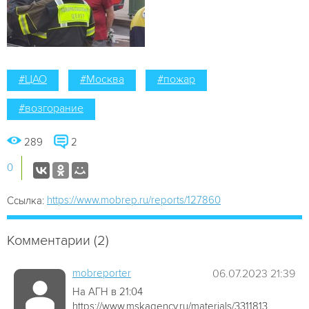
#ЦАО
#Москва
#пожар
#возгорание
289
2
0
https://www.mobrep.ru/reports/127860
Ссылка:
Комментарии (2)
mobreporter
06.07.2023 21:39
На АГН в 21:04
https://www.mskagency.ru/materials/3311813