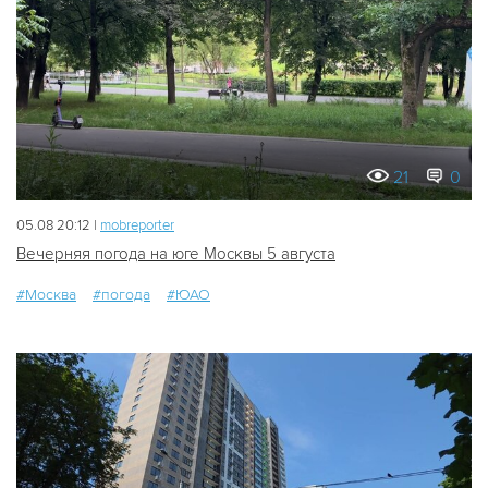
21
0
05.08 20:12 |
mobreporter
Вечерняя погода на юге Москвы 5 августа
#Москва
#погода
#ЮАО