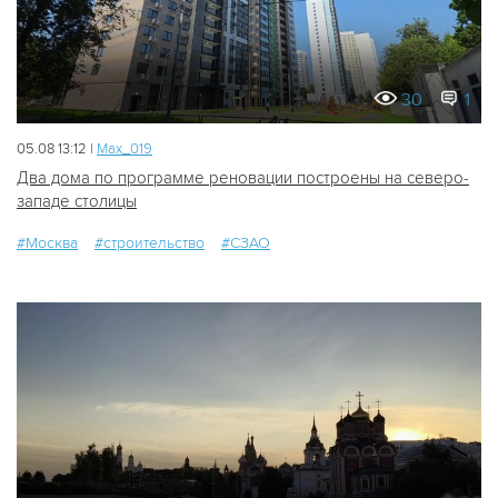
30
1
05.08 13:12 |
Мах_019
Два дома по программе реновации построены на северо-
западе столицы
#Москва
#строительство
#СЗАО