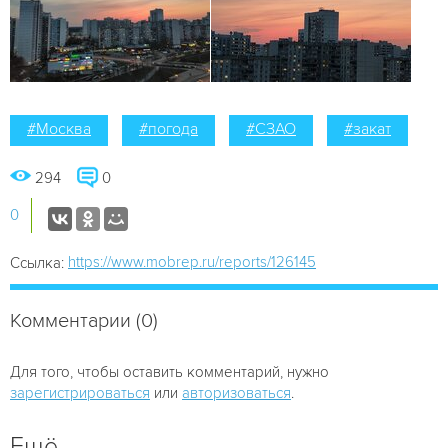
#Москва
#погода
#СЗАО
#закат
294
0
0
https://www.mobrep.ru/reports/126145
Ссылка:
Комментарии (0)
Для того, чтобы оставить комментарий, нужно
зарегистрироваться
или
авторизоваться
.
Ещё