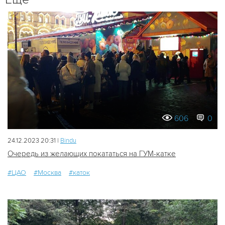
606
0
24.12.2023 20:31 |
Bindu
Очередь из желающих покататься на ГУМ-катке
#ЦАО
#Москва
#каток