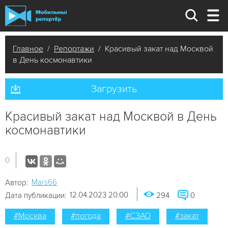
Главное
/
Репортажи
/ Красивый закат над Москвой
в День космонавтики
Загрузить
Красивый закат над Москвой в День
космонавтики
0
Mars66
Автор:
12.04.2023 20:00
Дата публикации:
294
0
#Москва
#погода
#СЗАО
#закат