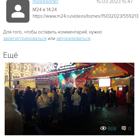
mosreporter
15.03.2023 15:47
М24 в 14:24
https://www.m24.ru/videos/biznes/15032023/559213
Для того, чтобы оставить комментарий, нужно
зарегистрироваться
или
авторизоваться
.
Ещё
608
0