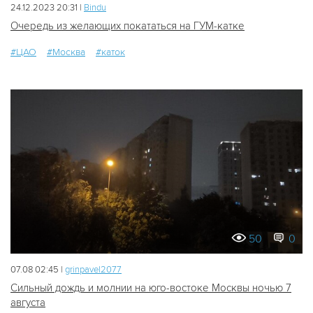
24.12.2023 20:31 |
Bindu
Очередь из желающих покататься на ГУМ-катке
#ЦАО
#Москва
#каток
50
0
07.08 02:45 |
grinpavel2077
Сильный дождь и молнии на юго-востоке Москвы ночью 7
августа