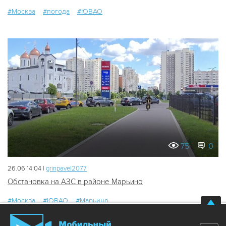
#Москва
#погода
#ЮВАО
75
0
26.06 14:04 |
grinpavel2077
Обстановка на АЗС в районе Марьино
#Москва
#ЮВАО
#Марьино
АО «Москва Медиа» использует куки-файлы и обрабатывает
персональные данные
Хорошо