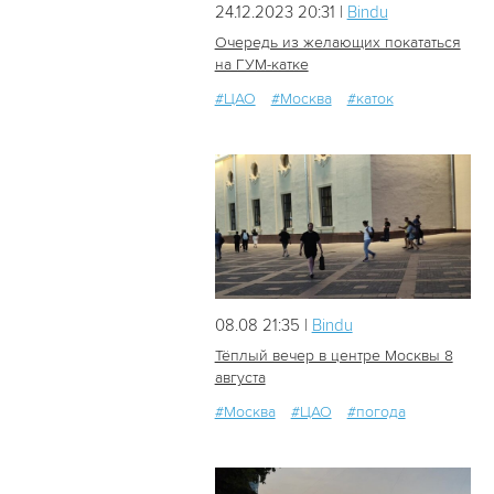
24.12.2023 20:31 |
Bindu
Очередь из желающих покататься
на ГУМ-катке
#ЦАО
#Москва
#каток
608
0
08.08 21:35 |
Bindu
Тёплый вечер в центре Москвы 8
августа
#Москва
#ЦАО
#погода
30
0