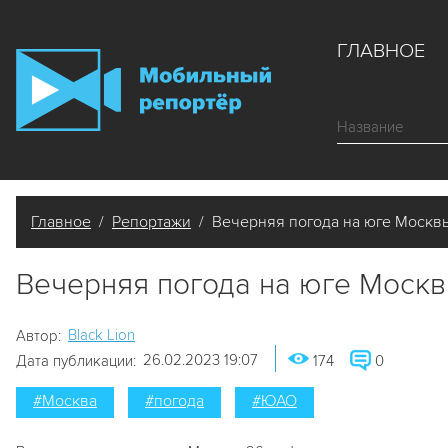
ГЛАВНОЕ
Главное
/
Репортажи
/ Вечерняя погода на юге Москвы
Вечерняя погода на юге Москв
Black Lion
Автор:
26.02.2023 19:07
Дата публикации:
174
0
#Москва
#погода
#ЮАО