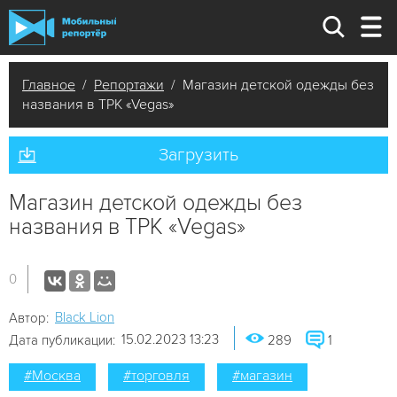
Главное
/
Репортажи
/ Магазин детской одежды без
названия в ТРК «Vegas»
Загрузить
Магазин детской одежды без
названия в ТРК «Vegas»
0
Black Lion
Автор:
15.02.2023 13:23
Дата публикации:
289
1
#Москва
#торговля
#магазин