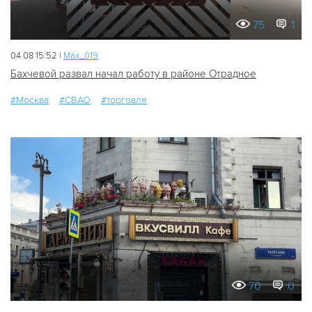
75
1
04.08 15:52 |
Мах_019
Бахчевой развал начал работу в районе Отрадное
#Москва
#СВАО
#торговля
70
0