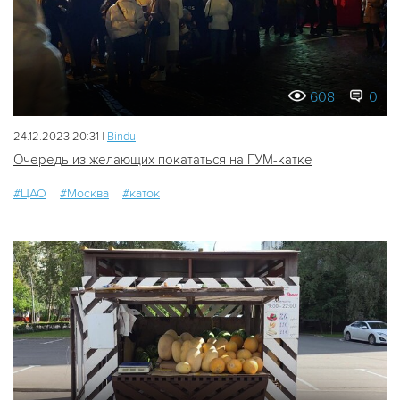
608
0
24.12.2023 20:31 |
Bindu
Очередь из желающих покататься на ГУМ-катке
#ЦАО
#Москва
#каток