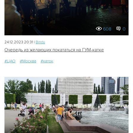
608
0
24.12.2023 20:31 |
Bindu
Очередь из желающих покататься на ГУМ-катке
#ЦАО
#Москва
#каток