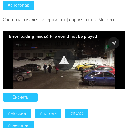
#снегопад
Снегопад начался вечером 1-го февраля на юге Москвы.
Error loading media: File could not be played
Скачать
#Москва
#погода
#ЮАО
#снегопад