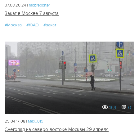
07.08 20:24 |
mobreporter
Закат в Москве 7 августа
#Москва
#ЮАО
#закат
164
0
29.04 17:08 |
Мах_019
Снегопад на северо-востоке Москвы 29 апреля