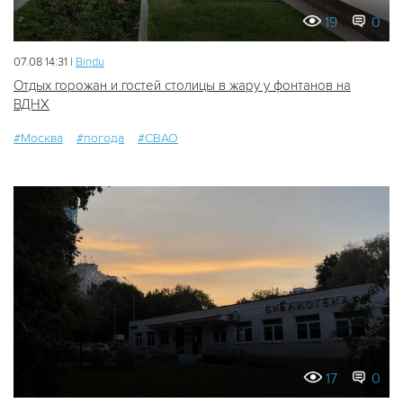
19
0
07.08 14:31 |
Bindu
Отдых горожан и гостей столицы в жару у фонтанов на
ВДНХ
#Москва
#погода
#СВАО
17
0