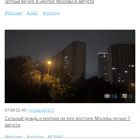
Тёплый вечер в центре Москвы 8 августа
#Москва
#ЦАО
#погода
58
0
07.08 02:45 |
grinpavel2077
Сильный дождь и молнии на юго-востоке Москвы ночью 7
августа
#Москва
#погода
#ЮВАО