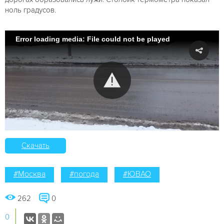
ноль градусов.
Error loading media: File could not be played
Скачать
#Москва
#погода
#ЮВАО
262
0
0