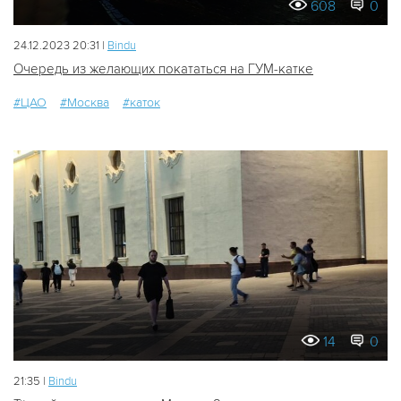
608
0
24.12.2023 20:31 |
Bindu
Очередь из желающих покататься на ГУМ-катке
#ЦАО
#Москва
#каток
14
0
21:35 |
Bindu