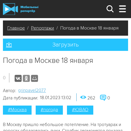
Главное
/
Репортажи
/ Погода в Москве 18 января
Загрузить
Погода в Москве 18 января
0
grinpavel2077
Автор:
18.01.2023 13:02
Дата публикации:
262
0
#Москва
#погода
#ЮВАО
В Москву пришло небольшое потепление. На тротуарах и
дорогах образовались лужи. Столбик термометра показал