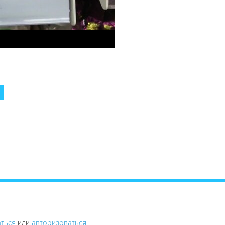
ться
или
авторизоваться
.