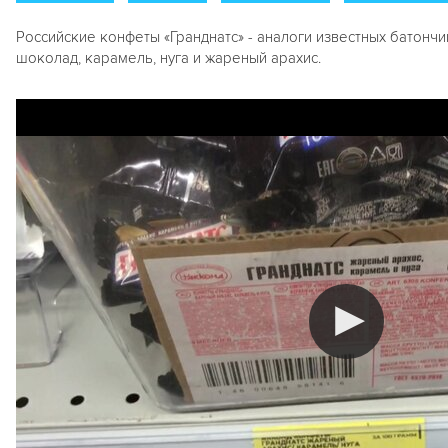
Российские конфеты «Гранднатс» - аналоги известных батончик
шоколад, карамель, нуга и жареный арахис.