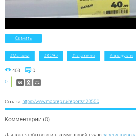
Скачать
#Москва
#ЮАО
#торговля
#продукты
403
0
0
https://www.mobrep.ru/reports/120550
Ссылка:
Комментарии (0)
Для того, чтобы оставить комментарий, нужно
зарегистрирова