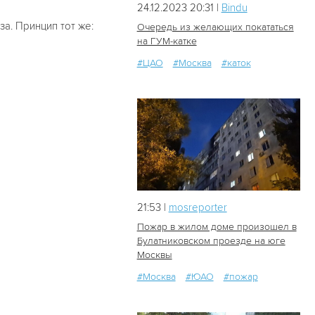
24.12.2023 20:31 |
Bindu
за. Принцип тот же:
Очередь из желающих покататься
на ГУМ-катке
#ЦАО
#Москва
#каток
607
0
21:53 |
mosreporter
Пожар в жилом доме произошел в
Булатниковском проезде на юге
Москвы
41
0
#Москва
#ЮАО
#пожар