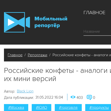
ГЛАВНОЕ
Главное
/
Репортажи
/ Российские конфеты - аналоги 
Российские конфеты - аналоги 
их мини версий
Black Lion
Автор:
31.05.2022 16:04
Дата публикации:
403
0
#Москва
#ЮАО
#торговля
#продукты