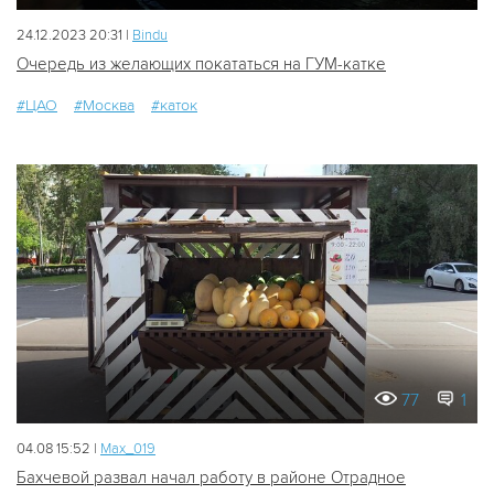
24.12.2023 20:31 |
Bindu
Очередь из желающих покататься на ГУМ-катке
#ЦАО
#Москва
#каток
77
1
04.08 15:52 |
Мах_019
Бахчевой развал начал работу в районе Отрадное