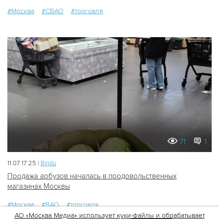
#Москва
#СВАО
#торговля
71
1
11.07 17:25 |
Bindu
Продажа арбузов началась в продовольственных
магазинах Москвы
#Москва
#ВАО
#торговля
АО «Москва Медиа» использует куки-файлы и обрабатывает