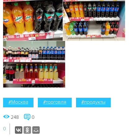
#Москва
#торговля
#продукты
248
0
0