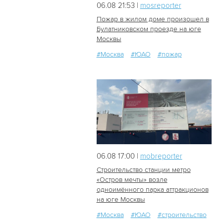
06.08 21:53 |
mosreporter
Пожар в жилом доме произошел в
Булатниковском проезде на юге
Москвы
92
1
#Москва
#ЮАО
#пожар
06.08 17:00 |
mobreporter
Строительство станции метро
«Остров мечты» возле
одноимённого парка аттракционов
32
2
на юге Москвы
#Москва
#ЮАО
#строительство