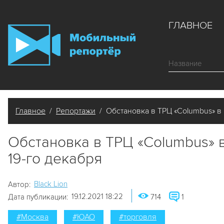
ГЛАВНОЕ
Главное
/
Репортажи
/ Обстановка в ТРЦ «Columbus» в 
Обстановка в ТРЦ «Columbus» 
19-го декабря
Black Lion
Автор:
19.12.2021 18:22
Дата публикации:
714
1
#Москва
#ЮАО
#торговля