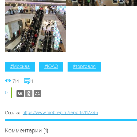
#Москва
#ЮАО
#торговля
714
1
0
https://www.mobrep.ru/reports/117396
Ссылка:
Комментарии (1)