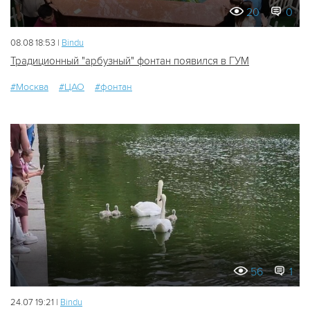
20
0
08.08 18:53 |
Bindu
Традиционный "арбузный" фонтан появился в ГУМ
#Москва
#ЦАО
#фонтан
56
1
24.07 19:21 |
Bindu