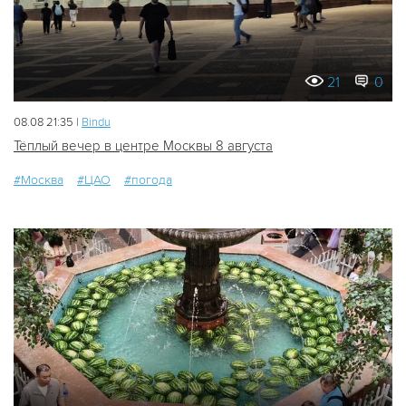
21
0
08.08 21:35 |
Bindu
Тёплый вечер в центре Москвы 8 августа
#Москва
#ЦАО
#погода