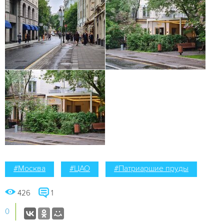
#Москва
#ЦАО
#Патриаршие пруды
426
1
0