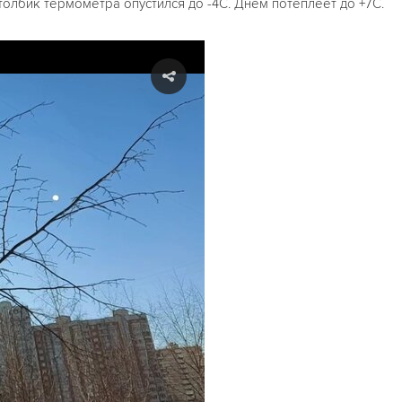
толбик термометра опустился до -4С. Днём потеплеет до +7С.