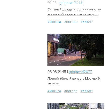
02:45 |
grinpavel2077
Сильный дождь и молнии на юго-
востоке Москвы ночью 7 августа
#Москва
#погода
#ЮВАО
18
0
06.08 21:45 |
grinpavel2077
Летний тёплый вечер в Москве 6
августа
#Москва
#погода
#ЮВАО
25
0