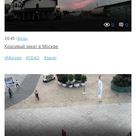
9
0
20:45 |
Bindu
Красивый закат в Москве
#Москва
#СВАО
#закат