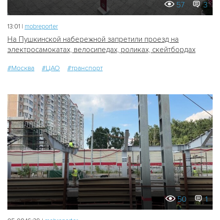
57
3
13:01 |
mobreporter
На Пушкинской набережной запретили проезд на
электросамокатах, велосипедах, роликах, скейтбордах
#Москва
#ЦАО
#транспорт
50
1