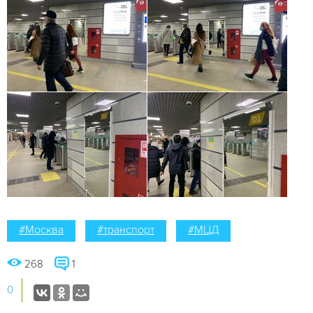
#Москва
#транспорт
#МЦД
268
1
0