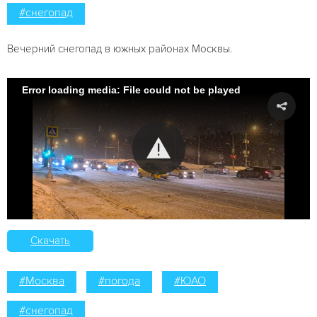
#снегопад
Вечерний снегопад в южных районах Москвы.
Error loading media: File could not be played
Скачать
#Москва
#погода
#ЮАО
#снегопад