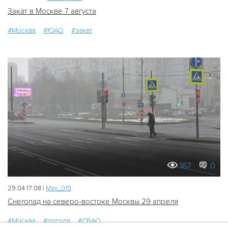
Закат в Москве 7 августа
#Москва
#ЮАО
#закат
167
0
29.04 17:08 |
Мах_019
Снегопад на северо-востоке Москвы 29 апреля
#Москва
#погода
#СВАО