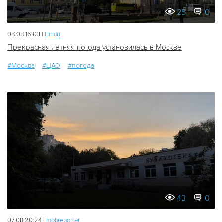
25
0
08.08 16:03 |
Bindu
Прекрасная летняя погода установилась в Москве
#Москва
#ЦАО
#погода
43
0
07.08 20:24 |
mobreporter