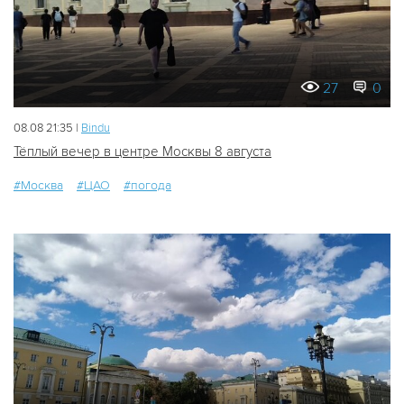
27
0
08.08 21:35 |
Bindu
Тёплый вечер в центре Москвы 8 августа
#Москва
#ЦАО
#погода