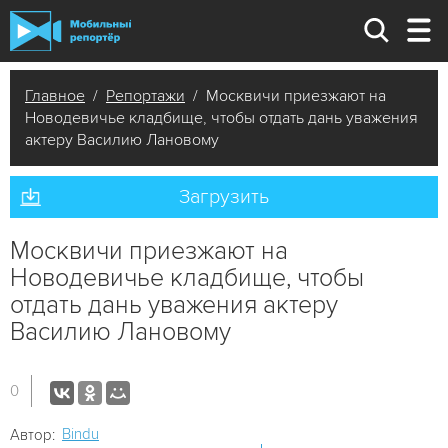
Главное
/
Репортажи
/ Москвичи приезжают на
Новодевичье кладбище, чтобы отдать дань уважения
актеру Василию Лановому
Загрузить
Москвичи приезжают на
Новодевичье кладбище, чтобы
отдать дань уважения актеру
Василию Лановому
0
Bindu
Автор: