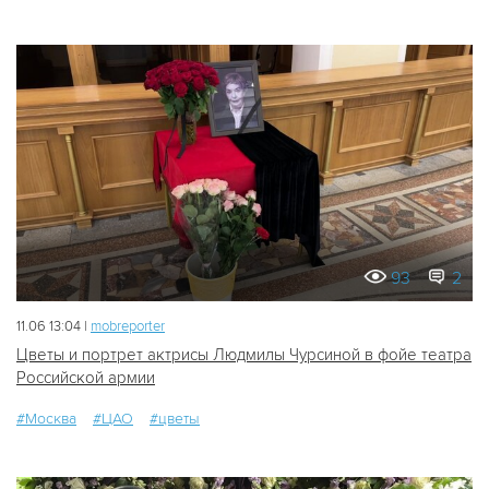
93
2
11.06 13:04 |
mobreporter
Цветы и портрет актрисы Людмилы Чурсиной в фойе театра
Российской армии
#Москва
#ЦАО
#цветы