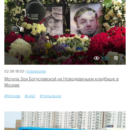
200
3
02.06 18:03 |
mobreporter
Могила Зои Богуславской на Новодевичьем кладбище в
Москве
#Москва
#ЦАО
#прощание