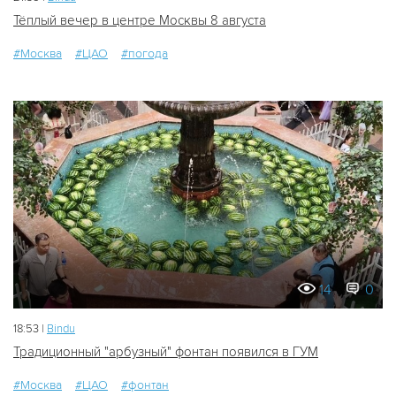
Тёплый вечер в центре Москвы 8 августа
#Москва
#ЦАО
#погода
14
0
18:53 |
Bindu
Традиционный "арбузный" фонтан появился в ГУМ
#Москва
#ЦАО
#фонтан