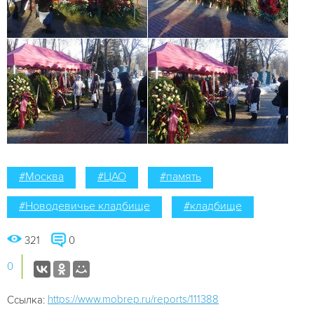
#Москва
#ЦАО
#память
#Новодевичье кладбище
#кладбище
321
0
0
https://www.mobrep.ru/reports/111388
Ссылка: