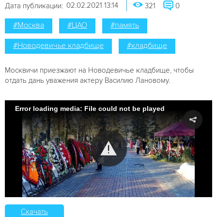
02.02.2021 13:14
Дата публикации:
321
0
#Москва
#ЦАО
#память
#Новодевичье кладбище
#кладбище
Москвичи приезжают на Новодевичье кладбище, чтобы
отдать дань уважения актеру Василию Лановому.
Error loading media: File could not be played
Скачать