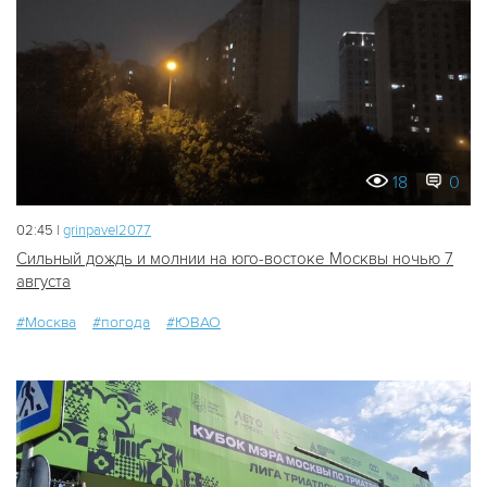
18
0
02:45 |
grinpavel2077
Сильный дождь и молнии на юго-востоке Москвы ночью 7
августа
#Москва
#погода
#ЮВАО