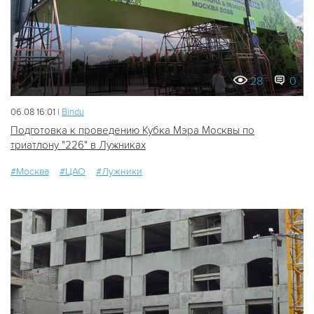
28
0
06.08 16:01 |
Bindu
Подготовка к проведению Кубка Мэра Москвы по
триатлону "226" в Лужниках
#Москва
#ЦАО
#Лужники