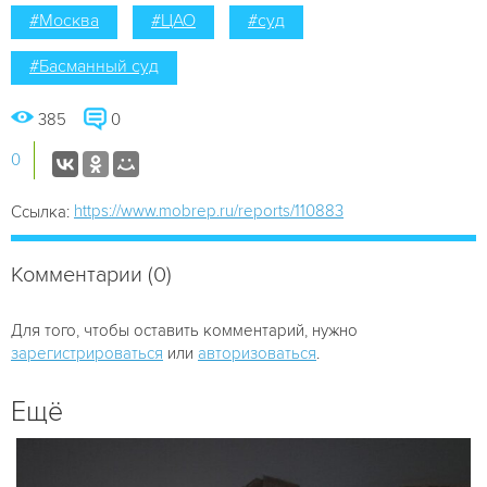
#Москва
#ЦАО
#суд
#Басманный суд
385
0
0
https://www.mobrep.ru/reports/110883
Ссылка:
Комментарии (0)
Для того, чтобы оставить комментарий, нужно
зарегистрироваться
или
авторизоваться
.
Ещё