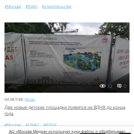
#Москва
#ЮАО
#строительство
32
0
04.08 11:48 |
Bindu
Две новые детские площадки появятся на ВДНХ до конца
года
#Москва
#СВАО
#ВДНХ
АО «Москва Медиа» использует куки-файлы и обрабатывает