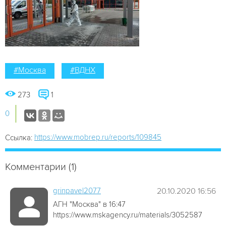
#Москва
#ВДНХ
273
1
0
https://www.mobrep.ru/reports/109845
Ссылка:
Комментарии (1)
grinpavel2077
20.10.2020 16:56
АГН "Москва" в 16:47
https://www.mskagency.ru/materials/3052587