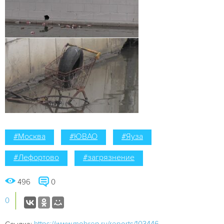
#Москва
#ЮВАО
#Яуза
#Лефортово
#загрязнение
496
0
0
https://www.mobrep.ru/reports/103446