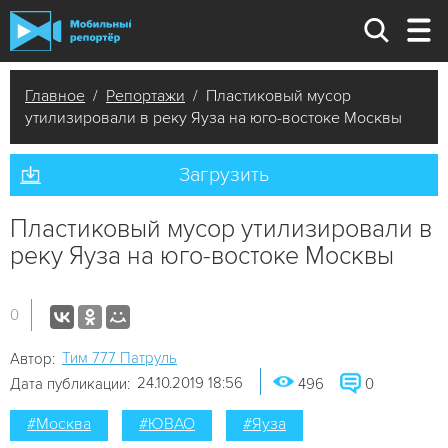
Главное
/
Репортажи
/ Пластиковый мусор
утилизировали в реку Яуза на юго-востоке Москвы
Загрузить
Пластиковый мусор утилизировали в
реку Яуза на юго-востоке Москвы
0
Tим 777 Патруль
Автор:
24.10.2019 18:56
Дата публикации:
496
0
#Москва
#ЮВАО
#Яуза