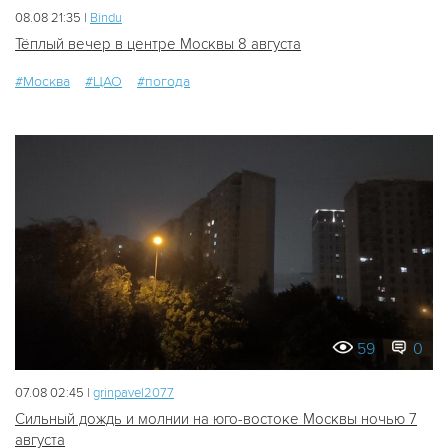
08.08 21:35 |
Bindu
Тёплый вечер в центре Москвы 8 августа
#Москва
#ЦАО
#погода
59
0
07.08 02:45 |
grinpavel2077
Сильный дождь и молнии на юго-востоке Москвы ночью 7
августа