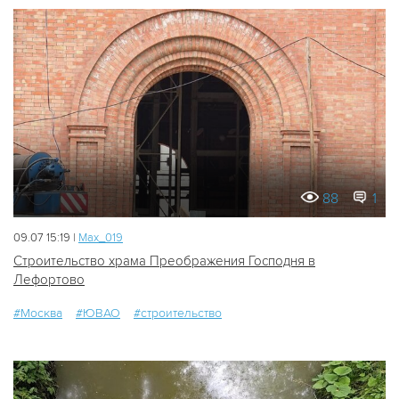
88
1
09.07 15:19 |
Мах_019
Строительство храма Преображения Господня в
Лефортово
#Москва
#ЮВАО
#строительство