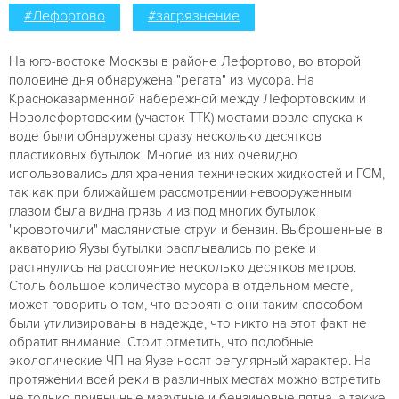
#Лефортово
#загрязнение
На юго-востоке Москвы в районе Лефортово, во второй
половине дня обнаружена "регата" из мусора. На
Красноказарменной набережной между Лефортовским и
Новолефортовским (участок ТТК) мостами возле спуска к
воде были обнаружены сразу несколько десятков
пластиковых бутылок. Многие из них очевидно
использовались для хранения технических жидкостей и ГСМ,
так как при ближайшем рассмотрении невооруженным
глазом была видна грязь и из под многих бутылок
"кровоточили" маслянистые струи и бензин. Выброшенные в
акваторию Яузы бутылки расплывались по реке и
растянулись на расстояние несколько десятков метров.
Столь большое количество мусора в отдельном месте,
может говорить о том, что вероятно они таким способом
были утилизированы в надежде, что никто на этот факт не
обратит внимание. Стоит отметить, что подобные
экологические ЧП на Яузе носят регулярный характер. На
протяжении всей реки в различных местах можно встретить
не только привычные мазутные и бензиновые пятна, а также