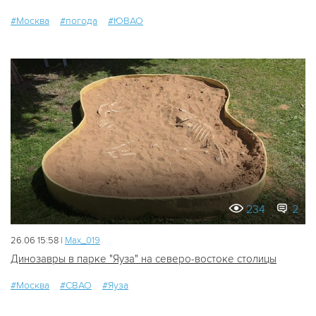
#Москва
#погода
#ЮВАО
234
2
26.06 15:58 |
Мах_019
Динозавры в парке "Яуза" на северо-востоке столицы
#Москва
#СВАО
#Яуза