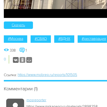
Скачать
#Москва
#СВАО
#ВДНХ
#реставрация
338
1
0
https://www.mobrep.ru/reports/101505
Ссылка:
Комментарии (1)
mosreporter
https://www.mskagency.ru/materials/2898258