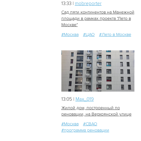
13:33 |
mobreporter
Сад пяти континентов на Манежной
площади в рамках проекта "Лето в
Москве"
9
0
#Москва
#ЦАО
#Лето в Москве
13:05 |
Мах_019
Жилой дом, построенный по
реновации, на Верхоянской улице
#Москва
#СВАО
9
0
#программа реновации