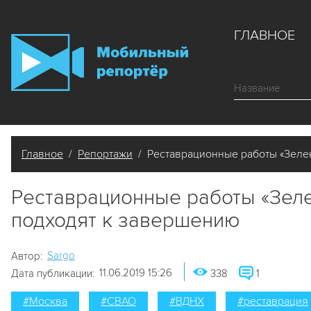
ГЛАВНОЕ
Главное
/
Репортажи
/ Реставрационные работы «Зелен
Реставрационные работы «Зеле
подходят к завершению
Sargo
Автор:
11.06.2019 15:26
Дата публикации:
338
1
#Москва
#СВАО
#ВДНХ
#реставрация