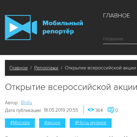
ГЛАВНОЕ
Главное
/
Репортажи
/ Открытие всероссийской акции 
Открытие всероссийской акции
Bindu
Автор:
18.05.2019 20:55
Дата публикации:
364
0
#Москва
#акция
#Ночь музеев