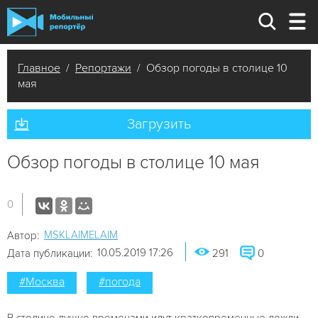
Главное
/
Репортажи
/ Обзор погоды в столице 10
мая
Загрузить
Обзор погоды в столице 10 мая
0
MSKLAIMELAIM
Автор:
10.05.2019 17:26
Дата публикации:
291
0
#Москва
#погода
В столице душно временами идут кратковременные дожди.