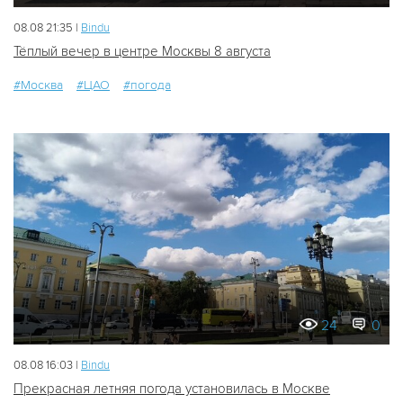
08.08 21:35 |
Bindu
Тёплый вечер в центре Москвы 8 августа
#Москва
#ЦАО
#погода
24
0
08.08 16:03 |
Bindu
Прекрасная летняя погода установилась в Москве