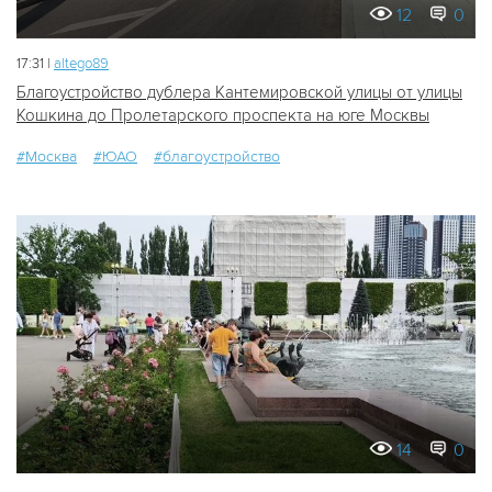
12
0
17:31 |
altego89
Благоустройство дублера Кантемировской улицы от улицы
Кошкина до Пролетарского проспекта на юге Москвы
#Москва
#ЮАО
#благоустройство
14
0