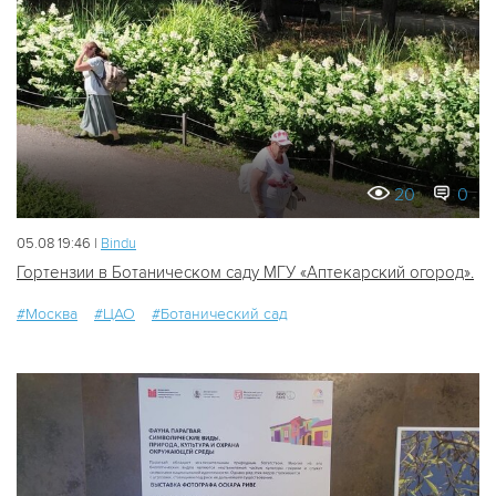
20
0
05.08 19:46 |
Bindu
Гортензии в Ботаническом саду МГУ «Аптекарский огород».
#Москва
#ЦАО
#Ботанический сад