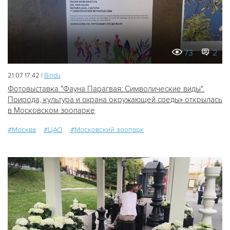
73
2
21.07 17:42 |
Bindu
Фотовыставка "Фауна Парагвая: Символические виды".
Природа, культура и охрана окружающей среды» открылась
в Московском зоопарке
#Москва
#ЦАО
#Московский зоопарк