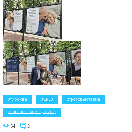
#Москва
#ЦАО
#фотовыставка
#Гоголевский бульвар
54
2