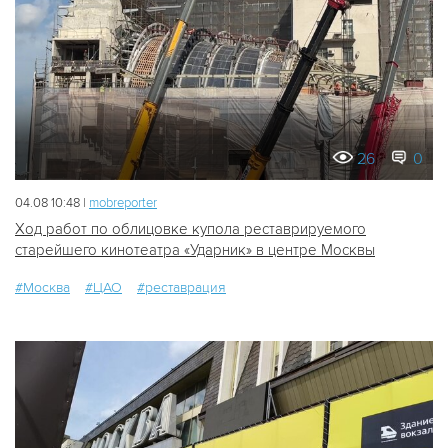
26
0
04.08 10:48 |
mobreporter
Ход работ по облицовке купола реставрируемого
старейшего кинотеатра «Ударник» в центре Москвы
#Москва
#ЦАО
#реставрация