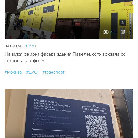
42
0
04.08 11:48 |
Bindu
Начался ремонт фасада здания Павелецкого вокзала со
стороны платформ
#Москва
#ЦАО
#транспорт