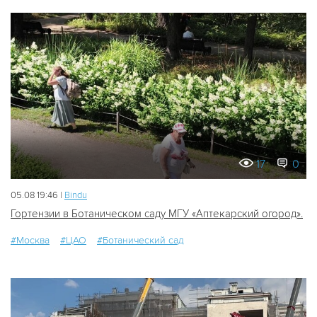
17
0
05.08 19:46 |
Bindu
Гортензии в Ботаническом саду МГУ «Аптекарский огород».
#Москва
#ЦАО
#Ботанический сад