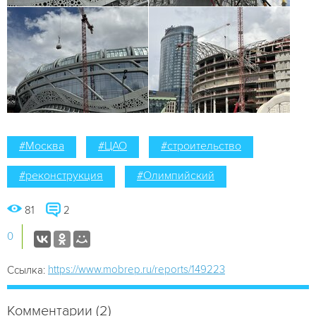
#Москва
#ЦАО
#строительство
#реконструкция
#Олимпийский
81
2
0
https://www.mobrep.ru/reports/149223
Ссылка:
Комментарии (2)