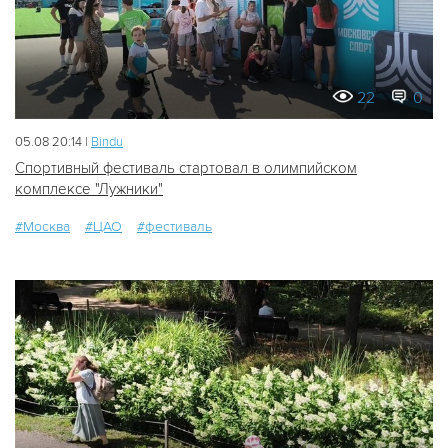
22
0
05.08 20:14 |
Bindu
Спортивный фестиваль стартовал в олимпийском
комплексе "Лужники"
#Москва
#ЦАО
#фестиваль