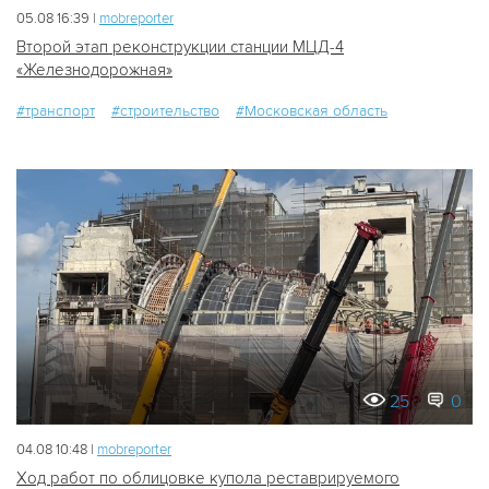
05.08 16:39 |
mobreporter
Второй этап реконструкции станции МЦД-4
«Железнодорожная»
#транспорт
#строительство
#Московская область
25
0
04.08 10:48 |
mobreporter
Ход работ по облицовке купола реставрируемого