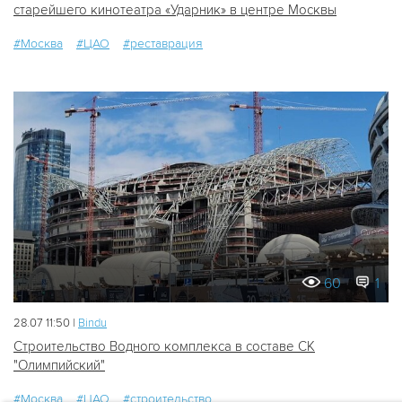
старейшего кинотеатра «Ударник» в центре Москвы
#Москва
#ЦАО
#реставрация
60
1
28.07 11:50 |
Bindu
Строительство Водного комплекса в составе СК
"Олимпийский"
#Москва
#ЦАО
#строительство