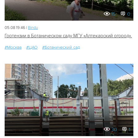
15
0
05.08 19:46 |
Bindu
Гортензии в Ботаническом саду МГУ «Аптекарский огород».
#Москва
#ЦАО
#Ботанический сад
30
1