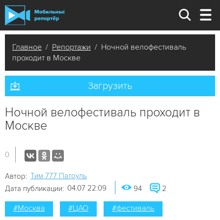
Главное
/
Репортажи
/ Ночной велофестиваль
проходит в Москве
Загрузить
Ночной велофестиваль проходит в
Москве
0
Tим 777 Патруль
Автор:
04.07 22:09
Дата публикации:
94
2
#Москва
#ЦАО
#фестиваль