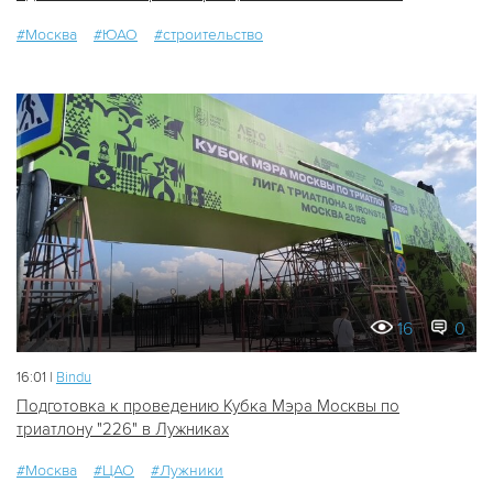
#Москва
#ЮАО
#строительство
16
0
16:01 |
Bindu
Подготовка к проведению Кубка Мэра Москвы по
триатлону "226" в Лужниках
#Москва
#ЦАО
#Лужники