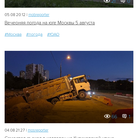
21
0
05.08 20:12 |
mobreporter
Вечерняя погода на юге Москвы 5 августа
#Москва
#погода
#ЮАО
66
1
04.08 21:27 |
mosreporter