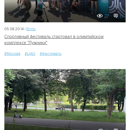
27
0
05.08 20:14 |
Bindu
Спортивный фестиваль стартовал в олимпийском
комплексе "Лужники"
#Москва
#ЦАО
#фестиваль