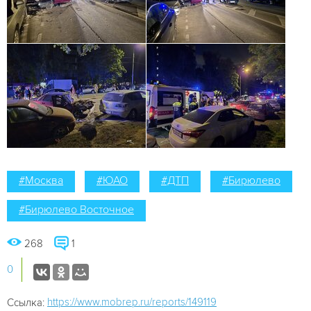
#Москва
#ЮАО
#ДТП
#Бирюлево
#Бирюлево Восточное
268
1
0
https://www.mobrep.ru/reports/149119
Ссылка: