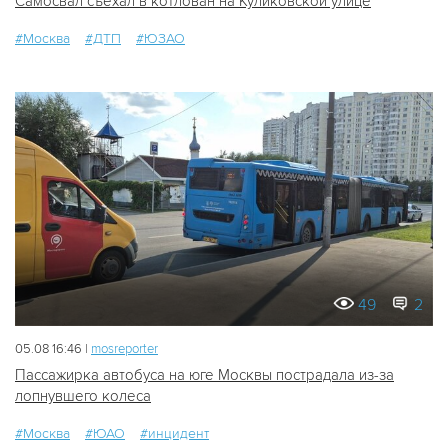
Самосвал съехал в котлован на Куликовской улице
#Москва
#ДТП
#ЮЗАО
49
2
05.08 16:46 |
mosreporter
Пассажирка автобуса на юге Москвы пострадала из-за
лопнувшего колеса
#Москва
#ЮАО
#инцидент