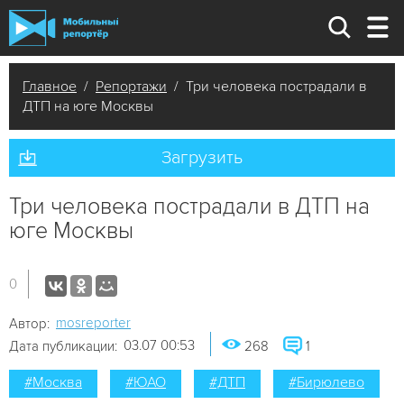
Главное
/
Репортажи
/ Три человека пострадали в
ДТП на юге Москвы
Загрузить
Три человека пострадали в ДТП на
юге Москвы
0
mosreporter
Автор:
03.07 00:53
Дата публикации:
268
1
#Москва
#ЮАО
#ДТП
#Бирюлево