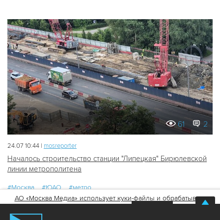
61
2
24.07 10:44 |
mosreporter
Началось строительство станции "Липецкая" Бирюлевской
линии метрополитена
#Москва
#ЮАО
#метро
АО «Москва Медиа» использует куки-файлы и обрабатывает
персональные данные
Хорошо