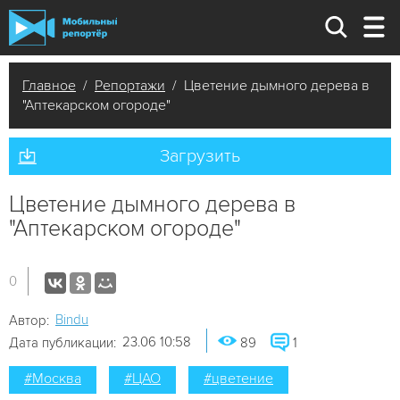
Главное
/
Репортажи
/ Цветение дымного дерева в
"Аптекарском огороде"
Загрузить
Цветение дымного дерева в
"Аптекарском огороде"
0
Bindu
Автор:
23.06 10:58
Дата публикации:
89
1
#Москва
#ЦАО
#цветение