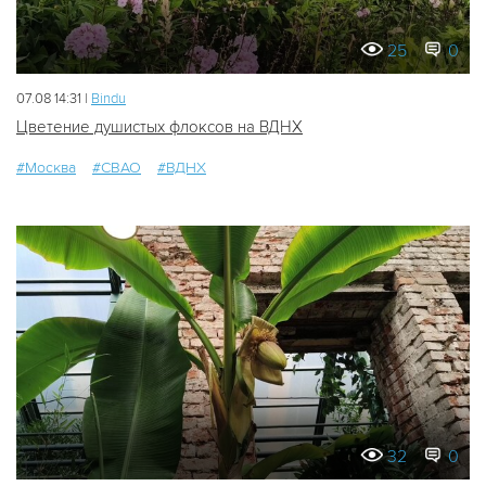
25
0
07.08 14:31 |
Bindu
Цветение душистых флоксов на ВДНХ
#Москва
#СВАО
#ВДНХ
32
0