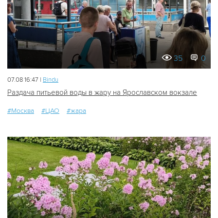
35
0
07.08 16:47 |
Bindu
Раздача питьевой воды в жару на Ярославском вокзале
#Москва
#ЦАО
#жара