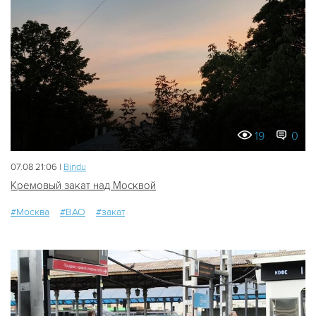
19
0
07.08 21:06 |
Bindu
Кремовый закат над Москвой
#Москва
#ВАО
#закат