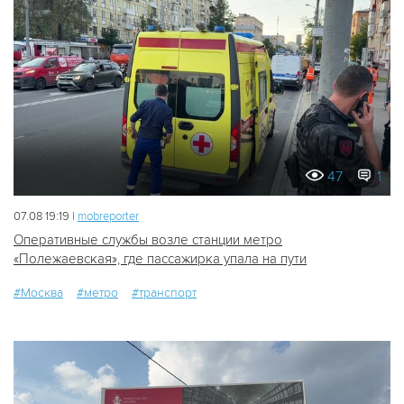
47
1
07.08 19:19 |
mobreporter
Оперативные службы возле станции метро
«Полежаевская», где пассажирка упала на пути
#Москва
#метро
#транспорт