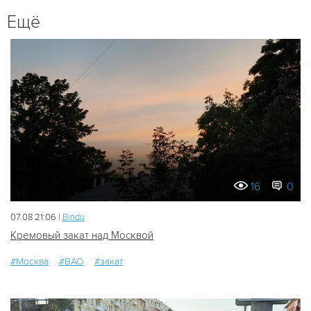
Ещё
16
0
07.08 21:06 |
Bindu
Кремовый закат над Москвой
#Москва
#ВАО
#закат