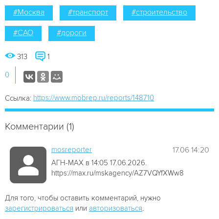
#Москва
#транспорт
#строительство
#САО
#дороги
313
1
0
https://www.mobrep.ru/reports/148710
Ссылка:
Комментарии (1)
mosreporter
17.06 14:20
АГН-МАХ в 14:05 17.06.2026.
https://max.ru/mskagency/AZ7VQYfXWw8
Для того, чтобы оставить комментарий, нужно
зарегистрироваться
или
авторизоваться
.