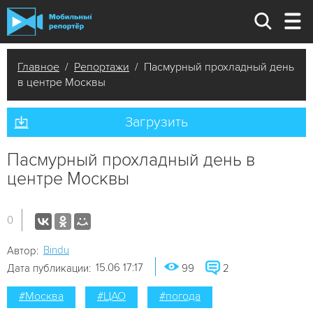
Главное
/
Репортажи
/ Пасмурный прохладный день
в центре Москвы
Загрузить
Пасмурный прохладный день в
центре Москвы
0
Bindu
Автор:
15.06 17:17
Дата публикации:
99
2
#Москва
#ЦАО
#погода