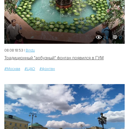
24
0
08.08 18:53 |
Bindu
Традиционный "арбузный" фонтан появился в ГУМ
#Москва
#ЦАО
#фонтан