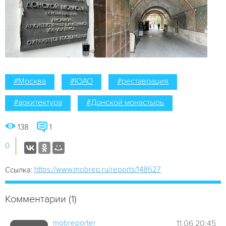
#Москва
#ЮАО
#реставрация
#архитектура
#Донской монастырь
138
1
0
https://www.mobrep.ru/reports/148627
Ссылка:
Комментарии (1)
mobreporter
11.06 20:45