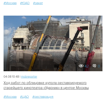
#Москва
#ЮАО
#закат
42
0
04.08 10:48 |
mobreporter
Ход работ по облицовке купола реставрируемого
старейшего кинотеатра «Ударник» в центре Москвы
#Москва
#ЦАО
#реставрация