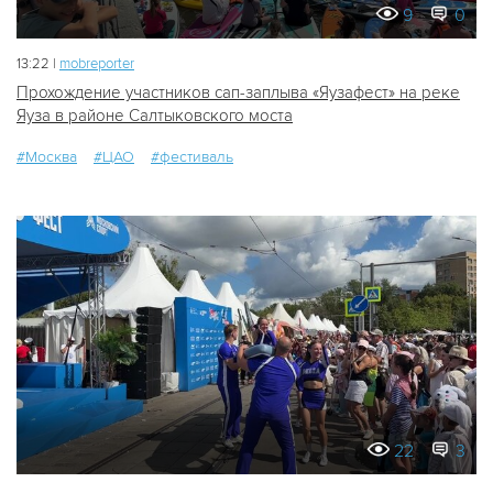
9
0
13:22 |
mobreporter
Прохождение участников сап-заплыва «Яузафест» на реке
Яуза в районе Салтыковского моста
#Москва
#ЦАО
#фестиваль
22
3