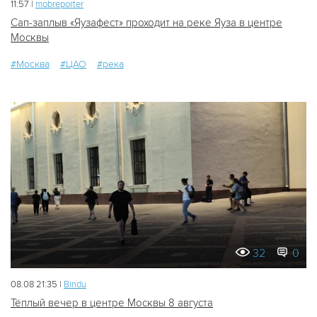
11:57 |
mobreporter
Сап-заплыв «Яузафест» проходит на реке Яуза в центре
Москвы
#Москва
#ЦАО
#река
32
0
08.08 21:35 |
Bindu
Тёплый вечер в центре Москвы 8 августа