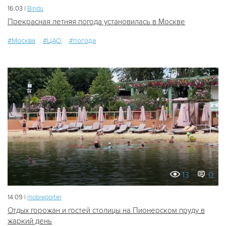
16:03 |
Bindu
Прекрасная летняя погода установилась в Москве
#Москва
#ЦАО
#погода
13
0
14:09 |
mobreporter
Отдых горожан и гостей столицы на Пионерском пруду в
жаркий день