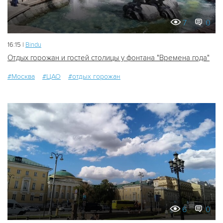
7
0
16:15 |
Bindu
Отдых горожан и гостей столицы у фонтана "Времена года"
#Москва
#ЦАО
#отдых горожан
6
0