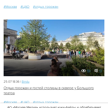
#Москва
#ЦАО
#отдых горожан
51
0
25.07 18:36 |
Bindu
Отдых горожан и гостей столицы в сквере у Большого
театра
#Москва
#ЦАО
#отдых горожан
АО «Москва Медиа» использует куки-файлы и обрабатывает