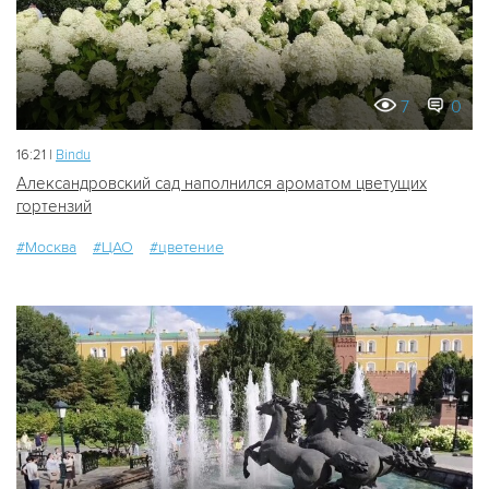
7
0
16:21 |
Bindu
Александровский сад наполнился ароматом цветущих
гортензий
#Москва
#ЦАО
#цветение