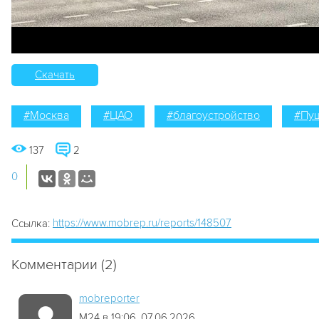
Скачать
#Москва
#ЦАО
#благоустройство
#Пу
137
2
0
https://www.mobrep.ru/reports/148507
Ссылка:
Комментарии (2)
mobreporter
М24 в 19:06, 07.06.2026.