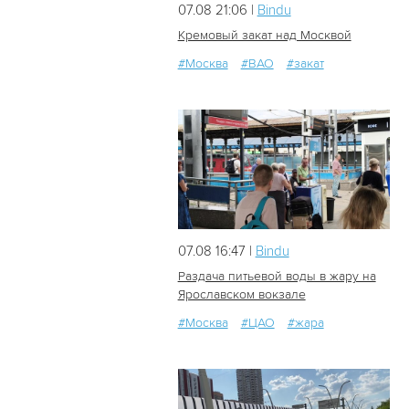
07.08 21:06 |
Bindu
Кремовый закат над Москвой
#Москва
#ВАО
#закат
11
0
07.08 16:47 |
Bindu
Раздача питьевой воды в жару на
Ярославском вокзале
#Москва
#ЦАО
#жара
30
0