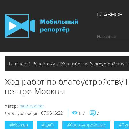
ГЛАВНОЕ
Главное
/
Репортажи
/ Ход работ по благоустройству 
Ход работ по благоустройству
центре Москвы
mobreporter
Автор:
07.06 16:22
Дата публикации:
137
2
#Москва
#ЦАО
#благоустройство
#Пу