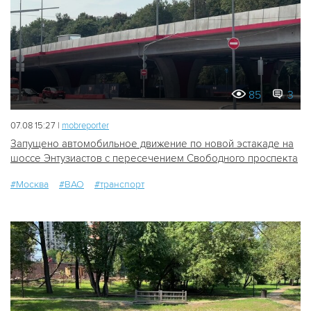
85
3
07.08 15:27 |
mobreporter
Запущено автомобильное движение по новой эстакаде на
шоссе Энтузиастов с пересечением Свободного проспекта
#Москва
#ВАО
#транспорт