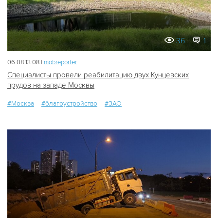
36
1
06.08 13:08 |
mobreporter
Специалисты провели реабилитацию двух Кунцевских
прудов на западе Москвы
#Москва
#благоустройство
#ЗАО