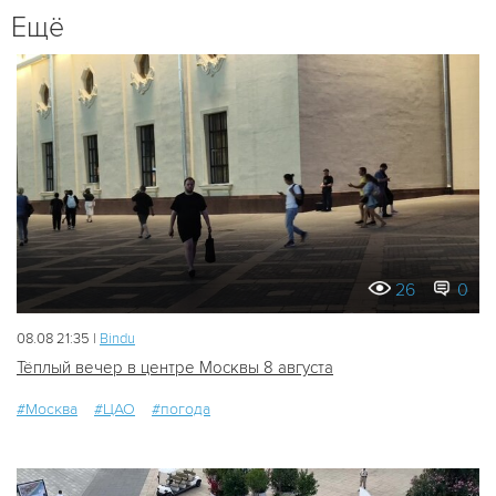
Ещё
26
0
08.08 21:35 |
Bindu
Тёплый вечер в центре Москвы 8 августа
#Москва
#ЦАО
#погода