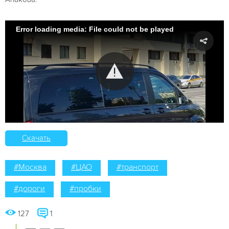
Error loading media: File could not be played
Скачать
#Москва
#ЦАО
#транспорт
#дороги
#пробки
127
1