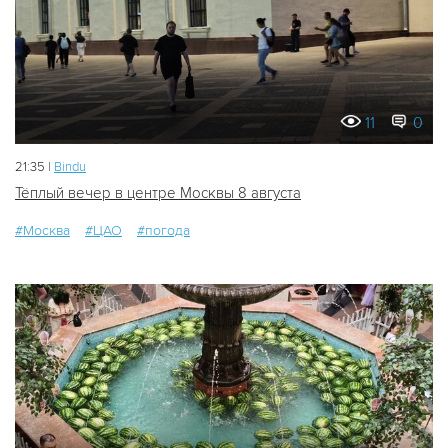
11
0
21:35 |
Bindu
Тёплый вечер в центре Москвы 8 августа
#Москва
#ЦАО
#погода