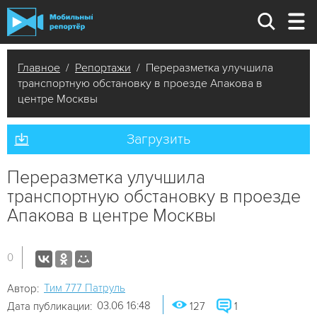
Главное
/
Репортажи
/ Переразметка улучшила
транспортную обстановку в проезде Апакова в
центре Москвы
Загрузить
Переразметка улучшила
транспортную обстановку в проезде
Апакова в центре Москвы
0
Tим 777 Патруль
Автор:
03.06 16:48
Дата публикации:
127
1