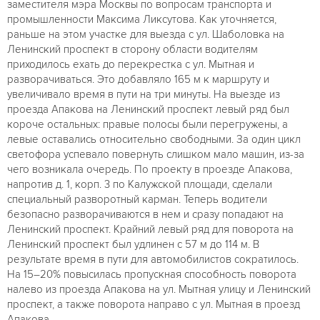
заместителя мэра Москвы по вопросам транспорта и
промышленности Максима Ликсутова. Как уточняется,
раньше на этом участке для выезда с ул. Шаболовка на
Ленинский проспект в сторону области водителям
приходилось ехать до перекрестка с ул. Мытная и
разворачиваться. Это добавляло 165 м к маршруту и
увеличивало время в пути на три минуты. На выезде из
проезда Апакова на Ленинский проспект левый ряд был
короче остальных: правые полосы были перегружены, а
левые оставались относительно свободными. За один цикл
светофора успевало повернуть слишком мало машин, из-за
чего возникала очередь. По проекту в проезде Апакова,
напротив д. 1, корп. 3 по Калужской площади, сделали
специальный разворотный карман. Теперь водители
безопасно разворачиваются в нем и сразу попадают на
Ленинский проспект. Крайний левый ряд для поворота на
Ленинский проспект был удлинен с 57 м до 114 м. В
результате время в пути для автомобилистов сократилось.
На 15–20% повысилась пропускная способность поворота
налево из проезда Апакова на ул. Мытная улицу и Ленинский
проспект, а также поворота направо с ул. Мытная в проезд
Апакова.