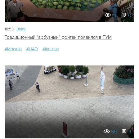
14
0
18:53 |
Bindu
Традиционный "арбузный" фонтан появился в ГУМ
#Москва
#ЦАО
#фонтан
59
3