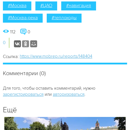
#Москва
#ЦАО
#навигация
#Москва-река
#теплоходы
112
0
0
https://www.mobrep.ru/reports/148404
Ссылка:
Комментарии (0)
Для того, чтобы оставить комментарий, нужно
зарегистрироваться
или
авторизоваться
.
Ещё