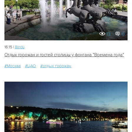
13
0
16:15 |
Bindu
Отдых горожан и гостей столицы у фонтана "Времена года"
#Москва
#ЦАО
#отдых горожан