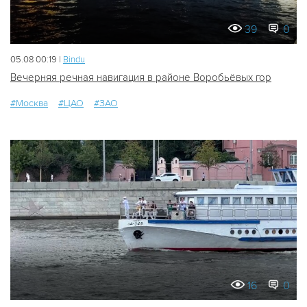
39
0
05.08 00:19 |
Bindu
Вечерняя речная навигация в районе Воробьёвых гор
#Москва
#ЦАО
#ЗАО
16
0