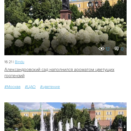
12
0
16:21 |
Bindu
Александровский сад наполнился ароматом цветущих
гортензий
#Москва
#ЦАО
#цветение