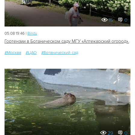
15
0
05.08 19:46 |
Bindu
Гортензии в Ботаническом саду МГУ «Аптекарский огород».
#Москва
#ЦАО
#Ботанический сад
29
0