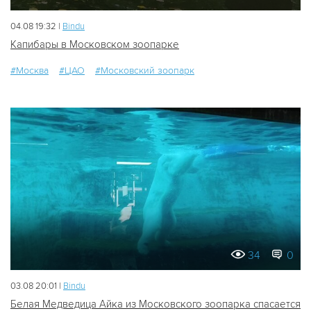
04.08 19:32 |
Bindu
Капибары в Московском зоопарке
#Москва
#ЦАО
#Московский зоопарк
34
0
03.08 20:01 |
Bindu
Белая Медведица Айка из Московского зоопарка спасается