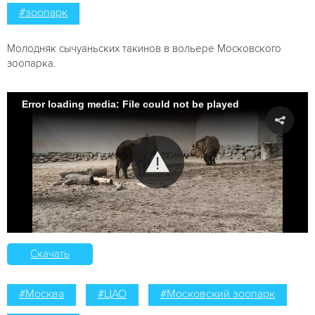
#зоопарк
Молодняк сычуаньских такинов в вольере Московского
зоопарка.
Error loading media: File could not be played
Скачать
#Москва
#ЦАО
#Московский зоопарк