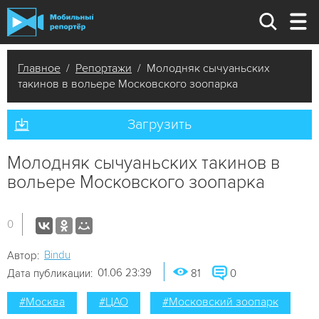
Главное
/
Репортажи
/ Молодняк сычуаньских
такинов в вольере Московского зоопарка
Загрузить
Молодняк сычуаньских такинов в
вольере Московского зоопарка
0
Bindu
Автор:
01.06 23:39
Дата публикации:
81
0
#Москва
#ЦАО
#Московский зоопарк