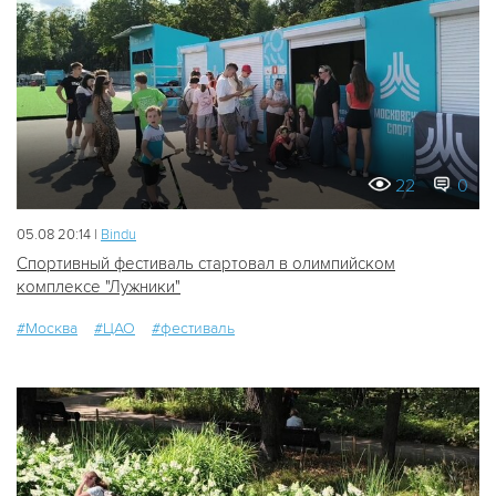
22
0
05.08 20:14 |
Bindu
Спортивный фестиваль стартовал в олимпийском
комплексе "Лужники"
#Москва
#ЦАО
#фестиваль