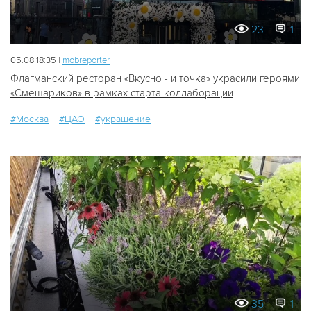
23
1
05.08 18:35 |
mobreporter
Флагманский ресторан «Вкусно - и точка» украсили героями
«Смешариков» в рамках старта коллаборации
#Москва
#ЦАО
#украшение
35
1