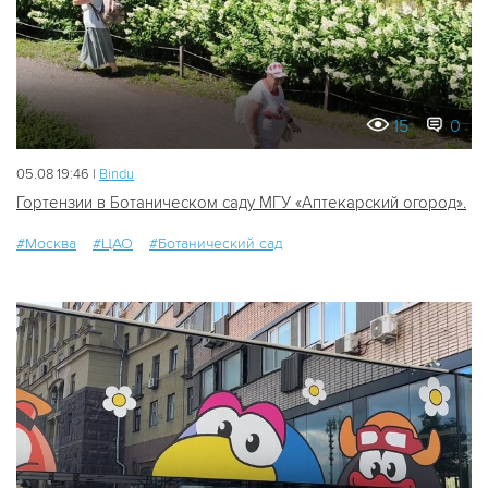
15
0
05.08 19:46 |
Bindu
Гортензии в Ботаническом саду МГУ «Аптекарский огород».
#Москва
#ЦАО
#Ботанический сад