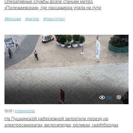
Оперативные службы возле станции метро
«Полежаевская», где пассажирка упала на пути
#Москва
#метро
#транспорт
58
3
13:01 |
mobreporter
На Пушкинской набережной запретили проезд на
электросамокатах, велосипедах, роликах, скейтбордах