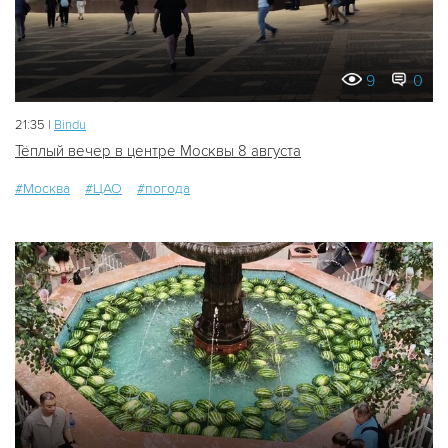
9
0
21:35 |
Bindu
Тёплый вечер в центре Москвы 8 августа
#Москва
#ЦАО
#погода