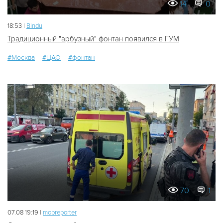
14
0
18:53 |
Bindu
Традиционный "арбузный" фонтан появился в ГУМ
#Москва
#ЦАО
#фонтан
70
1
07.08 19:19 |
mobreporter