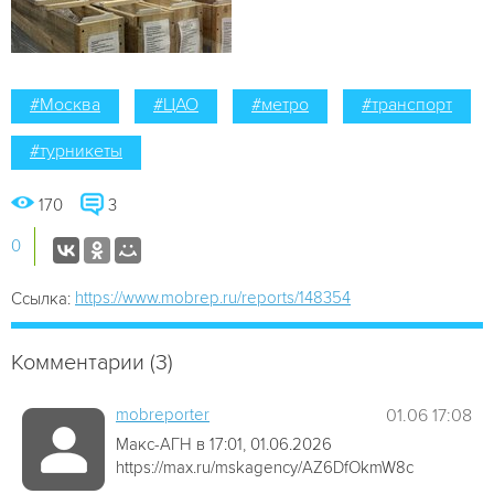
#Москва
#ЦАО
#метро
#транспорт
#турникеты
170
3
0
https://www.mobrep.ru/reports/148354
Ссылка:
Комментарии (3)
mobreporter
01.06 17:08
Макс-АГН в 17:01, 01.06.2026
https://max.ru/mskagency/AZ6DfOkmW8c