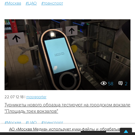
#Москва
#ЦАО
#транспорт
58
2
22.07 12:18 |
mosreporter
Турникеты нового образца тестируют на городском вокзале
"Площадь трех вокзалов"
#Москва
#ЦАО
#транспорт
АО «Москва Медиа» использует куки-файлы и обрабатывает