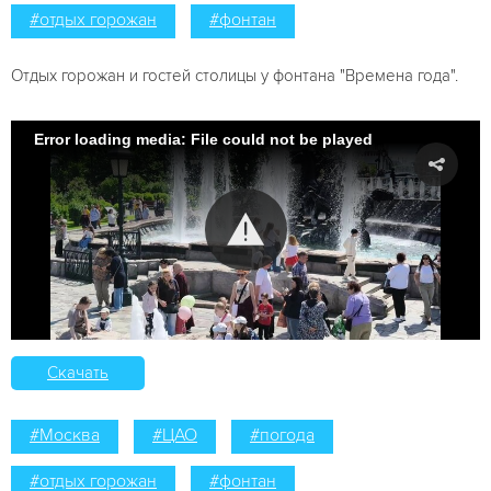
#отдых горожан
#фонтан
Отдых горожан и гостей столицы у фонтана "Времена года".
Error loading media: File could not be played
Скачать
#Москва
#ЦАО
#погода
#отдых горожан
#фонтан