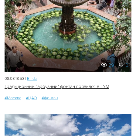
29
0
08.08 18:53 |
Bindu
Традиционный "арбузный" фонтан появился в ГУМ
#Москва
#ЦАО
#фонтан