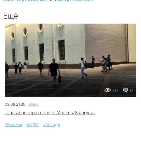
Ещё
30
0
08.08 21:35 |
Bindu
Тёплый вечер в центре Москвы 8 августа
#Москва
#ЦАО
#погода