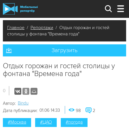
Главное
/
Репортажи
/ Отдых горожан и гостей
столицы у фонтана "Времена года"
Загрузить
Отдых горожан и гостей столицы у
фонтана "Времена года"
0
Bindu
Автор:
01.06 14:33
Дата публикации:
98
2
#Москва
#ЦАО
#погода