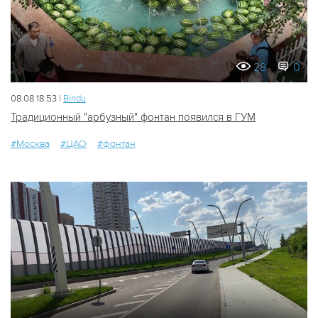
28
0
08.08 18:53 |
Bindu
Традиционный "арбузный" фонтан появился в ГУМ
#Москва
#ЦАО
#фонтан