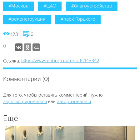
#Москва
#ЦАО
#благоустройство
#реконструкция
#парк Горького
123
0
0
https://www.mobrep.ru/reports/148342
Ссылка:
Комментарии (0)
Для того, чтобы оставить комментарий, нужно
зарегистрироваться
или
авторизоваться
.
Ещё