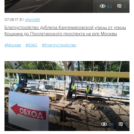
42
0
07.08 17:31 |
altego89
Благоустройство дублера Кантемировской улицы от улицы
Кошкина до Пролетарского проспекта на юге Москвы
#Москва
#ЮАО
#благоустройство
46
1