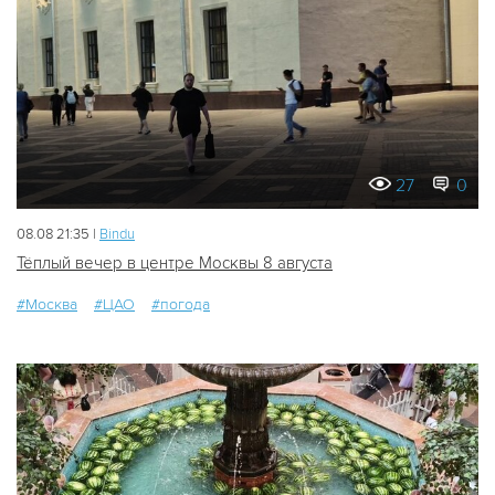
27
0
08.08 21:35 |
Bindu
Тёплый вечер в центре Москвы 8 августа
#Москва
#ЦАО
#погода