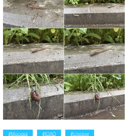
#Москва
#ЮАО
#слизни