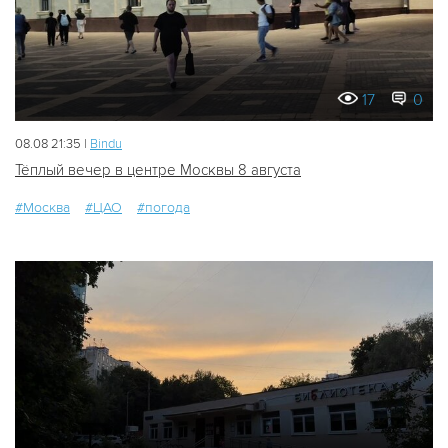
17
0
08.08 21:35 |
Bindu
Тёплый вечер в центре Москвы 8 августа
#Москва
#ЦАО
#погода