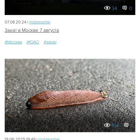
34
0
07.08 20:24 |
mobreporter
Закат в Москве 7 августа
#Москва
#ЮАО
#закат
164
1
19.06.2025 19:49 |
mobreporter