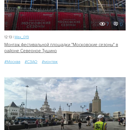
7
0
12:13 |
Мах_019
Монтаж фестивальной площадки "Московские сезоны" в
районе Северное Тушино
#Москва
#СЗАО
#монтаж