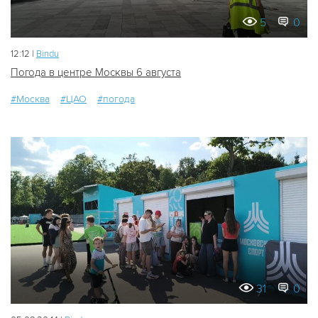
5
0
12:12 |
Bindu
Погода в центре Москвы 6 августа
#Москва
#ЦАО
#погода
31
0