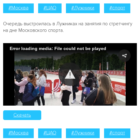
#Москва
#ЦАО
#Лужники
#спорт
Очередь выстроилась в Лужниках на занятия по стретчингу
на дне Московского спорта.
Error loading media: File could not be played
Скачать
#Москва
#ЦАО
#Лужники
#спорт