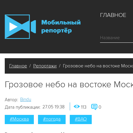
ГЛАВНОЕ
Главное
/
Репортажи
/ Грозовое небо на востоке Мос
Грозовое небо на востоке Мос
Bindu
Автор:
27.05 19:38
Дата публикации:
113
0
#Москва
#погода
#ВАО