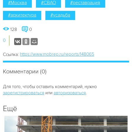
#Москва
#СВАО
#реставрация
#архитектура
#усадьба
128
0
0
https://www.mobrep.ru/reports/148065
Ссылка:
Комментарии (0)
Для того, чтобы оставить комментарий, нужно
зарегистрироваться
или
авторизоваться
.
Ещё