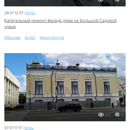
50
1
28.07 12:57 |
Bindu
Капитальный ремонт фасада дома на Большой Садовой
улице
#Москва
#ЦАО
#архитектура
63
1
07.07 17:17 |
Bindu