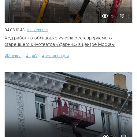
28
0
04.08 10:48 |
mobreporter
Ход работ по облицовке купола реставрируемого
старейшего кинотеатра «Ударник» в центре Москвы
#Москва
#ЦАО
#реставрация