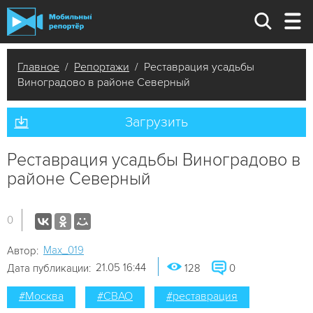
Главное
/
Репортажи
/ Реставрация усадьбы
Виноградово в районе Северный
Загрузить
Реставрация усадьбы Виноградово в
районе Северный
0
Мах_019
Автор:
21.05 16:44
Дата публикации:
128
0
#Москва
#СВАО
#реставрация