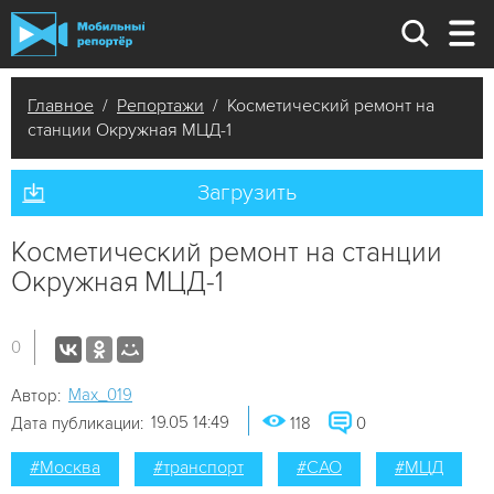
Главное
/
Репортажи
/ Косметический ремонт на
станции Окружная МЦД-1
Загрузить
Косметический ремонт на станции
Окружная МЦД-1
0
Мах_019
Автор:
19.05 14:49
Дата публикации:
118
0
#Москва
#транспорт
#САО
#МЦД