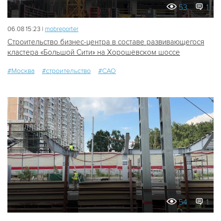
53
1
06.08 15:23 |
mobreporter
Строительство бизнес-центра в составе развивающегося
кластера «Большой Сити» на Хорошёвском шоссе
#Москва
#строительство
#САО
54
1