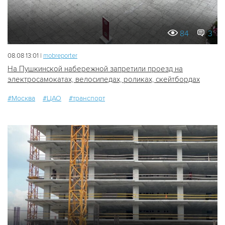
84
3
08.08 13:01 |
mobreporter
На Пушкинской набережной запретили проезд на
электросамокатах, велосипедах, роликах, скейтбордах
#Москва
#ЦАО
#транспорт