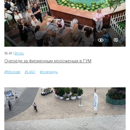
13
0
16:41 |
Bindu
Очереди за фирменным мороженым в ГУМ
#Москва
#ЦАО
#очередь