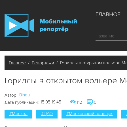
ГЛАВНОЕ
Главное
/
Репортажи
/ Гориллы в открытом вольере Мо
Гориллы в открытом вольере М
Bindu
Автор:
15.05 19:45
Дата публикации:
112
0
#Москва
#ЦАО
#Московский зоопарк