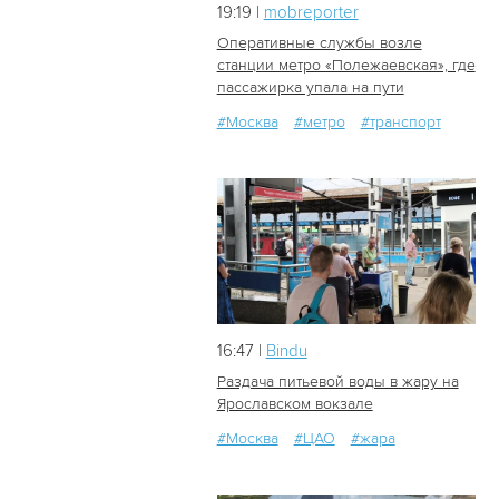
19:19 |
mobreporter
Оперативные службы возле
станции метро «Полежаевская», где
пассажирка упала на пути
24
1
#Москва
#метро
#транспорт
16:47 |
Bindu
Раздача питьевой воды в жару на
Ярославском вокзале
#Москва
#ЦАО
#жара
25
0