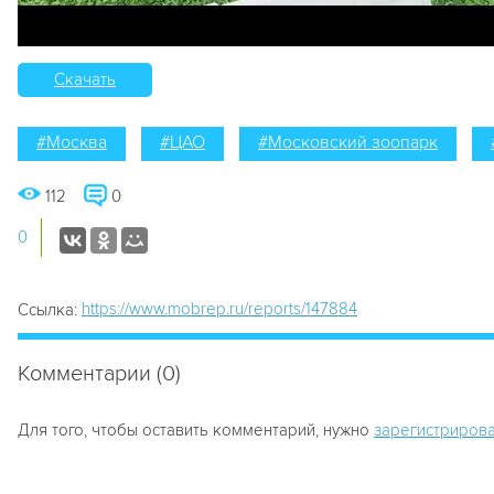
Скачать
#Москва
#ЦАО
#Московский зоопарк
112
0
0
https://www.mobrep.ru/reports/147884
Ссылка:
Комментарии (0)
Для того, чтобы оставить комментарий, нужно
зарегистрирова