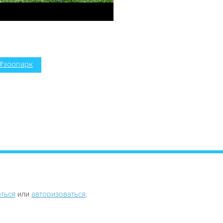
#зоопарк
ться
или
авторизоваться
.