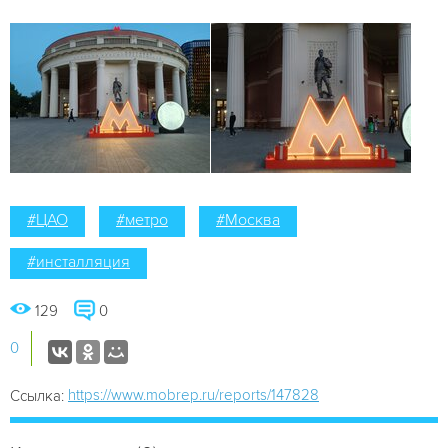
#ЦАО
#метро
#Москва
#инсталляция
129
0
0
https://www.mobrep.ru/reports/147828
Ссылка: