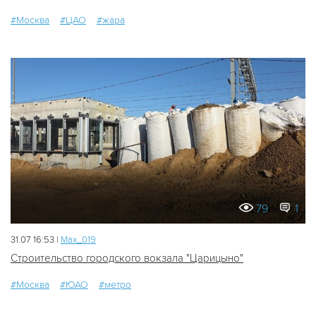
#Москва
#ЦАО
#жара
79
1
31.07 16:53 |
Мах_019
Строительство городского вокзала "Царицыно"
#Москва
#ЮАО
#метро